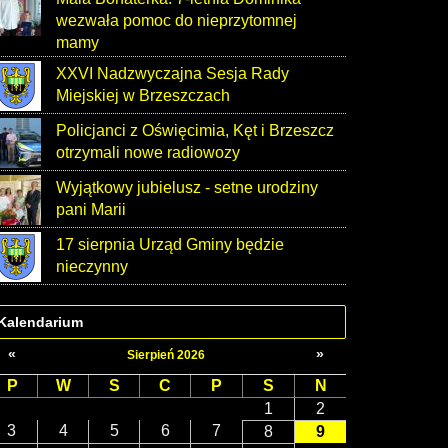
wezwała pomoc do nieprzytomnej
mamy
XXVI Nadzwyczajna Sesja Rady
Miejskiej w Brzeszczach
Policjanci z Oświęcimia, Kęt i Brzeszcz
otrzymali nowe radiowozy
Wyjątkowy jubielusz - setne urodziny
pani Marii
17 sierpnia Urząd Gminy będzie
nieczynny
Kalendarium
«
»
Sierpień 2026
P
W
S
C
P
S
N
1
2
3
4
5
6
7
8
9