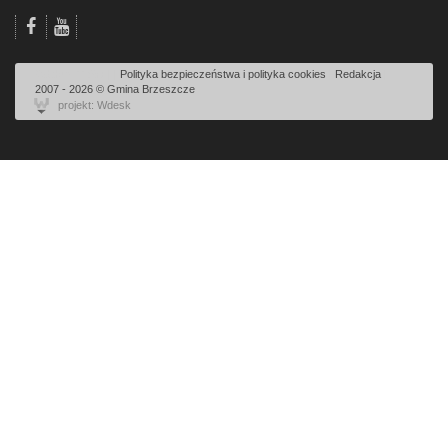
Odsłon: 11957 | |
Polityka bezpieczeństwa i polityka cookies
|
Redakcja
|
2007 - 2026 © Gmina Brzeszcze
projekt: Wdesk