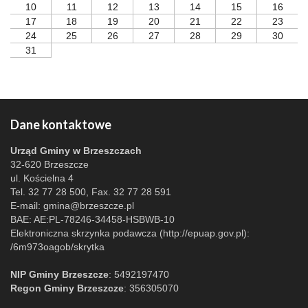
10
11
12
13
14
15
16
17
18
19
20
21
22
23
24
25
26
27
28
29
30
31
Dane kontaktowe
Urząd Gminy w Brzeszczach
32-620 Brzeszcze
ul. Kościelna 4
Tel. 32 77 28 500, Fax. 32 77 28 591
E-mail:
gmina@brzeszcze.pl
BAE: AE:PL-78246-34458-HSBWB-10
Elektroniczna skrzynka podawcza (http://epuap.gov.pl):
/6m973oagob/skrytka
NIP Gminy Brzeszcze
: 5492197470
Regon Gminy Brzeszcze
: 356305070