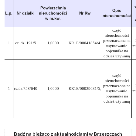
Powierzchnia
Opis
L.p.
Nr działki
nieruchomości
Nr Kw
nieruchomości
w m.kw.
część
nieruchomości
przeznaczona na
1
cz. dz. 191/5
1,0000
KR1E/00041854/4.
usytuowanie
mi
pojemnika na
odzież używaną
część
nieruchomości
przeznaczona na
1
cz.dz.758/640
1,0000
KR1E/00029631/5,
usytuowanie
mi
pojemnika na
odzież używaną
Bądź na bieżąco z aktualnościami w Brzeszczach