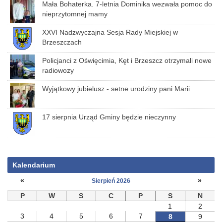
Mała Bohaterka. 7-letnia Dominika wezwała pomoc do
nieprzytomnej mamy
XXVI Nadzwyczajna Sesja Rady Miejskiej w
Brzeszczach
Policjanci z Oświęcimia, Kęt i Brzeszcz otrzymali nowe
radiowozy
Wyjątkowy jubielusz - setne urodziny pani Marii
17 sierpnia Urząd Gminy będzie nieczynny
Kalendarium
«
»
Sierpień 2026
P
W
S
C
P
S
N
1
2
3
4
5
6
7
8
9