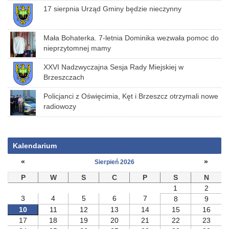
17 sierpnia Urząd Gminy będzie nieczynny
Mała Bohaterka. 7-letnia Dominika wezwała pomoc do
nieprzytomnej mamy
XXVI Nadzwyczajna Sesja Rady Miejskiej w
Brzeszczach
Policjanci z Oświęcimia, Kęt i Brzeszcz otrzymali nowe
radiowozy
Kalendarium
«
»
Sierpień 2026
P
W
S
C
P
S
N
1
2
3
4
5
6
7
8
9
10
11
12
13
14
15
16
17
18
19
20
21
22
23