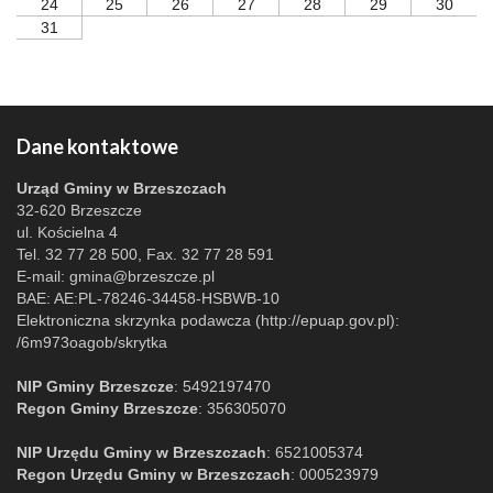
24
25
26
27
28
29
30
31
Dane kontaktowe
Urząd Gminy w Brzeszczach
32-620 Brzeszcze
ul. Kościelna 4
Tel. 32 77 28 500, Fax. 32 77 28 591
E-mail:
gmina@brzeszcze.pl
BAE: AE:PL-78246-34458-HSBWB-10
Elektroniczna skrzynka podawcza (http://epuap.gov.pl):
/6m973oagob/skrytka
NIP Gminy Brzeszcze
: 5492197470
Regon Gminy Brzeszcze
: 356305070
NIP Urzędu Gminy w Brzeszczach
: 6521005374
Regon Urzędu Gminy w Brzeszczach
: 000523979