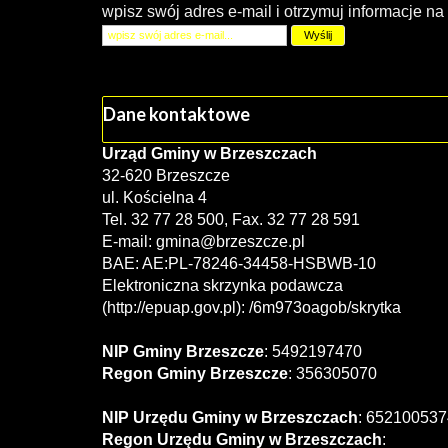
wpisz swój adres e-mail i otrzymuj informacje na
Dane kontaktowe
Urząd Gminy w Brzeszczach
32-620 Brzeszcze
ul. Kościelna 4
Tel. 32 77 28 500, Fax. 32 77 28 591
E-mail:
gmina@brzeszcze.pl
BAE: AE:PL-78246-34458-HSBWB-10
Elektroniczna skrzynka podawcza
(http://epuap.gov.pl): /6m973oagob/skrytka
NIP Gminy Brzeszcze
: 5492197470
Regon Gminy Brzeszcze
: 356305070
NIP Urzędu Gminy w Brzeszczach
: 652100537
Regon Urzędu Gminy w Brzeszczach
: