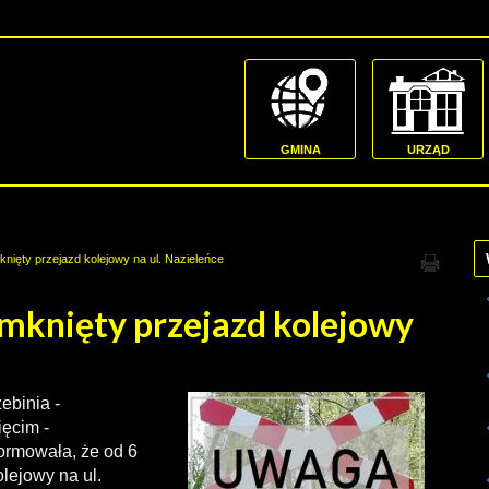
GMINA
URZĄD
nięty przejazd kolejowy na ul. Nazieleńce
amknięty przejazd kolejowy
ebinia -
ęcim -
ormowała, że od 6
lejowy na ul.