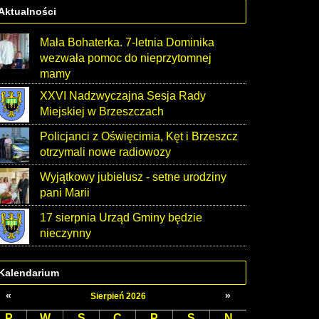
Aktualności
Mała Bohaterka. 7-letnia Dominika
wezwała pomoc do nieprzytomnej
mamy
XXVI Nadzwyczajna Sesja Rady
Miejskiej w Brzeszczach
Policjanci z Oświęcimia, Kęt i Brzeszcz
otrzymali nowe radiowozy
Wyjątkowy jubielusz - setne urodziny
pani Marii
17 sierpnia Urząd Gminy będzie
nieczynny
Kalendarium
«
»
Sierpień 2026
P
W
S
C
P
S
N