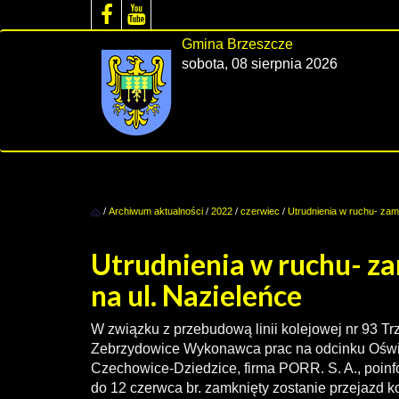
Gmina Brzeszcze
sobota, 08 sierpnia 2026
/
Archiwum aktualności
/
2022
/
czerwiec
/
Utrudnienia w ruchu- zamk
Utrudnienia w ruchu- z
na ul. Nazieleńce
W związku z przebudową linii kolejowej nr 93 Trz
Zebrzydowice Wykonawca prac na odcinku Oświ
Czechowice-Dziedzice, firma PORR. S. A., poinf
do 12 czerwca br. zamknięty zostanie przejazd ko