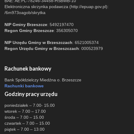
BAE: AE:PL-78246-34458-HSBWB-10
Elektroniczna skrzynka podawcza (http://epuap.gov.pl):
/6m973oagob/skrytka
NIP Gminy Brzeszcze
: 5492197470
Regon Gminy Brzeszcze
: 356305070
NIP Urzędu Gminy w Brzeszczach
: 6521005374
Regon Urzędu Gminy w Brzeszczach
: 000523979
Rachunek bankowy
Bank Spółdzielczy Miedźna o. Brzeszcze
Rachunki bankowe
Godziny pracy urzędu
poniedziałek – 7.00- 15.00
wtorek – 7.00 – 17.00
środa – 7.00 – 15.00
czwartek – 7.00 – 15.00
piątek – 7.00 – 13.00