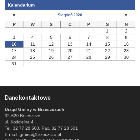
Kalendarium
«
»
Sierpień 2026
P
W
S
C
P
S
N
1
2
3
4
5
6
7
8
9
10
11
12
13
14
15
16
17
18
19
20
21
22
23
24
25
26
27
28
29
30
31
Dane kontaktowe
Urząd Gminy w Brzeszczach
32-620 Brzeszcze
ul. Kościelna 4
Tel. 32 77 28 500, Fax. 32 77 28 591
E-mail:
gmina@brzeszcze.pl