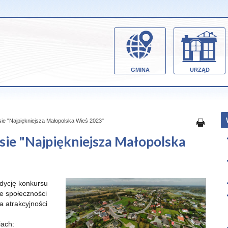
GMINA
URZĄD
ie "Najpiękniejsza Małopolska Wieś 2023"
sie "Najpiękniejsza Małopolska
dycję konkursu
ie społeczności
a atrakcyjności
iach: