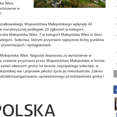
ka Wieś,
yróżnienie w
!
rszałkowskiego Województwa Małopolskiego wpłynęły 43
ie merytorycznej podlegało 20 zgłoszeń w kategorii
orska Małopolska Wieś, 7 w kategorii Małopolska Wieś w Sieci.
ategorii. Sołectwa, którym przyznano najwyższe liczby punktów
 prezentacjach i wystąpieniach.
za Małopolska Wieś. Nagroda finansowa za wyróżnienie w
wa zostanie przyznana przez Województwo Małopolskie w formie
ę zadań własnych gminy na terenie zwycięskiego sołectwa,
w
opolskiej wsi i poprawie jakości życia jej mieszkańców. Zakres
 udziale/zaangażowaniu upoważnionego przedstawiciela gminy i