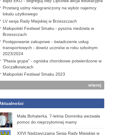
Bądź EKO - segreguj olej! Lipcowa akcja edukacyjna
Przetarg ustny nieograniczony na wybór najemcy
lokalu użytkowego
LV sesja Rady Miejskiej w Brzeszczach
Małopolski Festiwal Smaku - pyszna niedziela w
Brzeszczach
Postępowanie zakupowe - świadczenie usług
transportowych - dowóz uczniów w roku szkolnym
2023/2024
"Ptasia grypa" - ogniska chorobowe potwierdzone w
Goczałkowicach
Małopolski Festiwal Smaku 2023
więcej
Aktualności
Mała Bohaterka. 7-letnia Dominika wezwała
pomoc do nieprzytomnej mamy
XXVI Nadzwyczajna Sesja Rady Miejskiej w