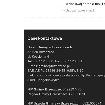
wpisz swój adres e-mail i
Dane kontaktowe
Urząd Gminy w Brzeszczach
32-620 Brzeszcze
ul. Kościelna 4
Tel. 32 77 28 500, Fax. 32 77 28 591
E-mail:
gmina@brzeszcze.pl
BAE: AE:PL-78246-34458-HSBWB-10
Elektroniczna skrzynka podawcza (http://epuap.gov.p
/6m973oagob/skrytka
NIP Gminy Brzeszcze
: 5492197470
Regon Gminy Brzeszcze
: 356305070
NIP Urzędu Gminy w Brzeszczach
: 6521005374