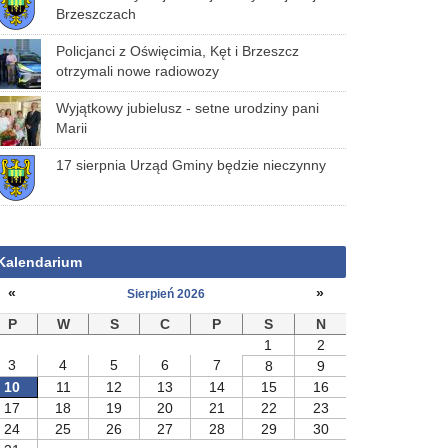
Brzeszczach
Policjanci z Oświęcimia, Kęt i Brzeszcz
otrzymali nowe radiowozy
Wyjątkowy jubielusz - setne urodziny pani
Marii
17 sierpnia Urząd Gminy będzie nieczynny
Kalendarium
«
»
Sierpień 2026
P
W
S
C
P
S
N
1
2
3
4
5
6
7
8
9
10
11
12
13
14
15
16
17
18
19
20
21
22
23
24
25
26
27
28
29
30