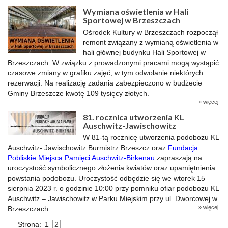
Wymiana oświetlenia w Hali
Sportowej w Brzeszczach
Ośrodek Kultury w Brzeszczach rozpoczął
remont związany z wymianą oświetlenia w
hali głównej budynku Hali Sportowej w
Brzeszczach.
W związku z prowadzonymi pracami mogą wystąpić
czasowe zmiany w grafiku zajęć, w tym odwołanie niektórych
rezerwacji.
Na realizację zadania zabezpieczono w budżecie
Gminy Brzeszcze kwotę 109 tysięcy złotych.
» więcej
81. rocznica utworzenia KL
Auschwitz-Jawischowitz
W 81-tą rocznicę utworzenia podobozu KL
Auschwitz- Jawischowitz Burmistrz Brzeszcz oraz
Fundacja
Pobliskie Miejsca Pamięci Auschwitz-Birkenau
zapraszają na
uroczystość symbolicznego złożenia kwiatów oraz upamiętnienia
powstania podobozu. Uroczystość odbędzie się we wtorek 15
sierpnia 2023 r. o godzinie 10:00 przy pomniku ofiar podobozu KL
Auschwitz – Jawischowitz w Parku Miejskim przy ul. Dworcowej w
» więcej
Brzeszczach.
Strona:
1
2