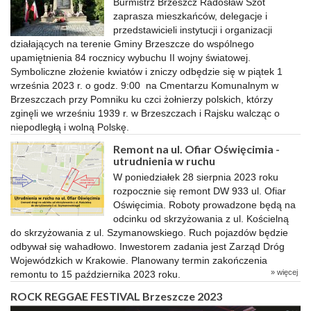
Burmistrz Brzeszcz Radosław Szot
zaprasza mieszkańców, delegacje i
przedstawicieli instytucji i organizacji
działających na terenie Gminy Brzeszcze do wspólnego
upamiętnienia 84 rocznicy wybuchu II wojny światowej.
Symboliczne złożenie kwiatów i zniczy odbędzie się w piątek 1
września 2023 r. o godz. 9:00 na Cmentarzu Komunalnym w
Brzeszczach przy Pomniku ku czci żołnierzy polskich, którzy
zginęli we wrześniu 1939 r. w Brzeszczach i Rajsku walcząc o
niepodległą i wolną Polskę.
Remont na ul. Ofiar Oświęcimia -
utrudnienia w ruchu
W poniedziałek 28 sierpnia 2023 roku
rozpocznie się remont DW 933 ul. Ofiar
Oświęcimia. Roboty prowadzone będą na
odcinku od skrzyżowania z ul. Kościelną
do skrzyżowania z ul. Szymanowskiego. Ruch pojazdów będzie
odbywał się wahadłowo. Inwestorem zadania jest Zarząd Dróg
Wojewódzkich w Krakowie. Planowany termin zakończenia
» więcej
remontu to 15 października 2023 roku.
ROCK REGGAE FESTIVAL Brzeszcze 2023