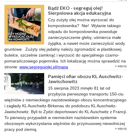
Bądź EKO - segreguj olej!
Sierpniowa akcja edukacyjna
Czy zużyty olej można wyrzucać do
kompostownika? Nie! Wylanie takiego
odpadu do kompostownika powoduje
zanieczyszczenie gleby, uśmierca małe
żyjątka, a nawet może zanieczyścić wody
gruntowe. Zużyty olej jadalny należy zgromadzić w plastikowej
butelce, szczelnie zamknąć i wyrzucić do specjalnego czarno-
pomarańczowego pojemnika. Ich lokalizację można sprawdzić na
» więcej
stronie:
www.segregujolej.pl/mapa
Pamięci ofiar obozu KL Auschwitz-
Jawischowitz
15 sierpnia 2023 minęło 81 lat od
przybycia pierwszego transportu 150-ciu
więźniów z niemieckiego nazistowskiego obozu koncentracyjnego
i zagłady KL Auschwitz-Birkenau do podobozu KL Auschwitz-
Jawischowitz. Byli to Żydzi deportowani do KL Auschwitz z Francji.
To pierwszy przypadek w niemieckim nazistowskim systemie
obozowym wykorzystania więźniów do przymusowej niewolniczej
» więcej
pracy pod ziemią.