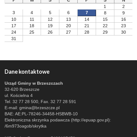
P
W
S
C
P
S
N
1
2
3
4
5
6
7
8
9
10
11
12
13
14
15
16
17
18
19
20
21
22
23
24
25
26
27
28
29
30
31
Dane kontaktowe
Urząd Gminy w Brzeszczach
32-620 Brzeszcze
ul. Kościelna 4
Tel. 32 77 28 500, Fax. 32 77 28 591
E-mail:
gmina@brzeszcze.pl
BAE: AE:PL-78246-34458-HSBWB-10
Elektroniczna skrzynka podawcza (http://epuap.gov.pl):
/6m973oagob/skrytka