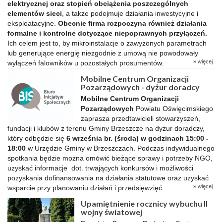
elektrycznej oraz stopień obciążenia poszczególnych
elementów sieci
, a także podejmuje działania inwestycyjne i
eksploatacyjne.
Obecnie firma rozpoczyna również działania
formalne i kontrolne dotyczące niepoprawnych przyłączeń.
Ich celem jest to, by mikroinstalacje o zawyżonych parametrach
lub generujące energię niezgodnie z umową nie powodowały
» więcej
wyłączeń falowników u pozostałych prosumentów.
Mobilne Centrum Organizacji
Pozarządowych - dyżur doradcy
Mobilne Centrum Organizacji
Pozarządowych
Powiatu Oświęcimskiego
zaprasza przedtawicieli stowarzyszeń,
fundacji i klubów z terenu Gminy Brzeszcze na dyżur doradczy,
który odbędzie się
6 września br. (środa) w godzinach 15:00 -
18:00
w Urzędzie Gminy w Brzeszczach. Podczas indywidualnego
spotkania będzie można omówić bieżące sprawy i potrzeby NGO,
uzyskać informacje dot. trwających konkursów i możliwości
pozyskania dofinansowania na działania statutowe oraz uzyskać
» więcej
wsparcie przy planowaniu działań i przedsięwzięć.
Upamiętnienie rocznicy wybuchu II
wojny światowej