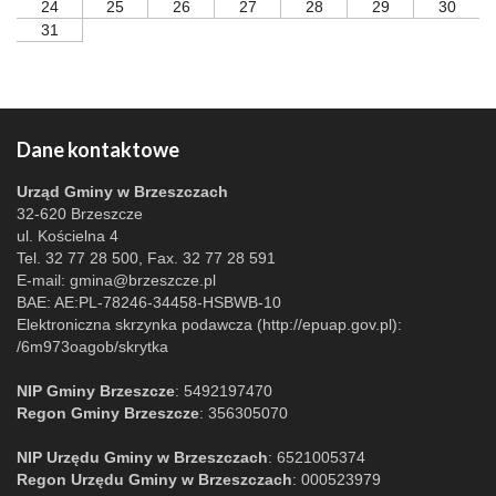
24
25
26
27
28
29
30
31
Dane kontaktowe
Urząd Gminy w Brzeszczach
32-620 Brzeszcze
ul. Kościelna 4
Tel. 32 77 28 500, Fax. 32 77 28 591
E-mail:
gmina@brzeszcze.pl
BAE: AE:PL-78246-34458-HSBWB-10
Elektroniczna skrzynka podawcza (http://epuap.gov.pl):
/6m973oagob/skrytka
NIP Gminy Brzeszcze
: 5492197470
Regon Gminy Brzeszcze
: 356305070
NIP Urzędu Gminy w Brzeszczach
: 6521005374
Regon Urzędu Gminy w Brzeszczach
: 000523979