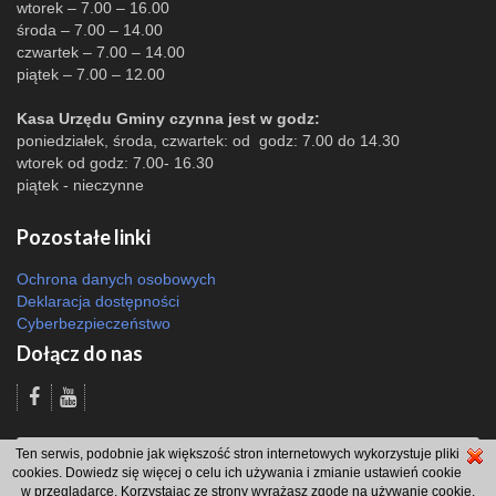
wtorek – 7.00 – 16.00
środa – 7.00 – 14.00
czwartek – 7.00 – 14.00
piątek – 7.00 – 12.00
Kasa Urzędu Gminy czynna jest w godz:
poniedziałek, środa, czwartek: od godz: 7.00 do 14.30
wtorek od godz: 7.00- 16.30
piątek - nieczynne
Pozostałe linki
Ochrona danych osobowych
Deklaracja dostępności
Cyberbezpieczeństwo
Dołącz do nas
Odsłon: 49628 | |
Polityka bezpieczeństwa i polityka cookies
|
Redakcja
|
Ten serwis, podobnie jak większość stron internetowych wykorzystuje pliki
2007 - 2026 © Gmina Brzeszcze
cookies. Dowiedz się więcej o celu ich używania i zmianie ustawień cookie
projekt: Wdesk
w przeglądarce. Korzystając ze strony wyrażasz zgodę na używanie cookie,