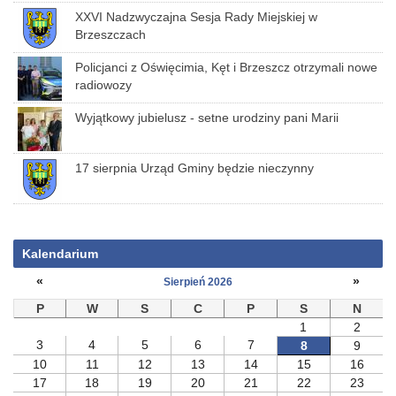
XXVI Nadzwyczajna Sesja Rady Miejskiej w
Brzeszczach
Policjanci z Oświęcimia, Kęt i Brzeszcz otrzymali nowe
radiowozy
Wyjątkowy jubielusz - setne urodziny pani Marii
17 sierpnia Urząd Gminy będzie nieczynny
Kalendarium
«
»
Sierpień 2026
P
W
S
C
P
S
N
1
2
3
4
5
6
7
8
9
10
11
12
13
14
15
16
17
18
19
20
21
22
23