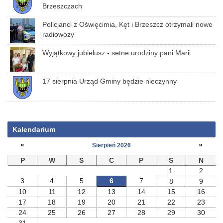
Brzeszczach
Policjanci z Oświęcimia, Kęt i Brzeszcz otrzymali nowe
radiowozy
Wyjątkowy jubielusz - setne urodziny pani Marii
17 sierpnia Urząd Gminy będzie nieczynny
Kalendarium
«
»
Sierpień 2026
P
W
S
C
P
S
N
1
2
3
4
5
6
7
8
9
10
11
12
13
14
15
16
17
18
19
20
21
22
23
24
25
26
27
28
29
30