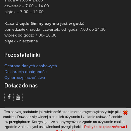
środa – 7.00 – 14.00
czwartek – 7.00 – 14.00
piątek – 7.00 – 12.00
Kasa Urzędu Gminy czynna jest w godz:
poniedziałek, środa, czwartek: od godz: 7.00 do 14.30
wtorek od godz: 7.00- 16.30
piątek - nieczynne
Pozostałe linki
Ochrona danych osobowych
Deklaracja dostępności
Cyberbezpieczeństwo
Dołącz do nas
Odsłon: 39778 | |
Polityka bezpieczeństwa i polityka cookies
|
Redakcja
|
Ten serwis, podobnie jak większość stron internetowych wykorzystuje pliki
2007 - 2026 © Gmina Brzeszcze
cookies. Dowiedz się więcej o celu ich używania i zmianie ustawień cookie
projekt: Wdesk
w przeglądarce. Korzystając ze strony wyrażasz zgodę na używanie cookie,
zgodnie z aktualnymi ustawieniami przeglądarki. |
Polityka bezpieczeństwa i