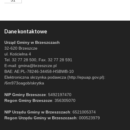
31
Dane kontaktowe
Urząd Gminy w Brzeszczach
32-620 Brzeszcze
ul. Kościelna 4
Tel. 32 77 28 500, Fax. 32 77 28 591
E-mail:
gmina@brzeszcze.pl
BAE: AE:PL-78246-34458-HSBWB-10
Elektroniczna skrzynka podawcza (http://epuap.gov.pl):
/6m973oagob/skrytka
NIP Gminy Brzeszcze
: 5492197470
Regon Gminy Brzeszcze
: 356305070
NIP Urzędu Gminy w Brzeszczach
: 6521005374
Regon Urzędu Gminy w Brzeszczach
: 000523979