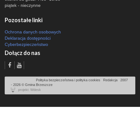
piątek - nieczynne
Pozostałe linki
Ochrona danych osobowych
Deklaracja dostępności
Cyberbezpieczeństwo
Dołącz do nas
Odsłon: 5093 | |
Polityka bezpieczeństwa i polityka cookies
|
Redakcja
|
2007
- 2026 © Gmina Brzeszcze
projekt: Wdesk