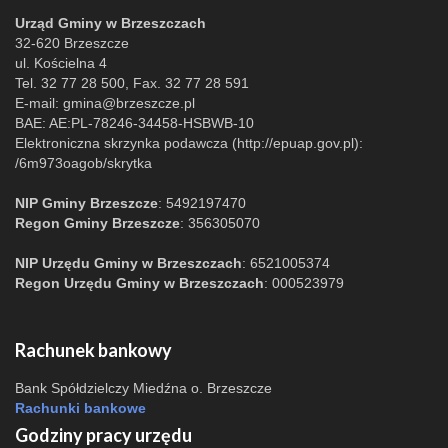
Urząd Gminy w Brzeszczach
32-620 Brzeszcze
ul. Kościelna 4
Tel. 32 77 28 500, Fax. 32 77 28 591
E-mail:
gmina@brzeszcze.pl
BAE: AE:PL-78246-34458-HSBWB-10
Elektroniczna skrzynka podawcza (http://epuap.gov.pl):
/6m973oagob/skrytka
NIP Gminy Brzeszcze
: 5492197470
Regon Gminy Brzeszcze
: 356305070
NIP Urzędu Gminy w Brzeszczach
: 6521005374
Regon Urzędu Gminy w Brzeszczach
: 000523979
Rachunek bankowy
Bank Spółdzielczy Miedźna o. Brzeszcze
Rachunki bankowe
Godziny pracy urzędu