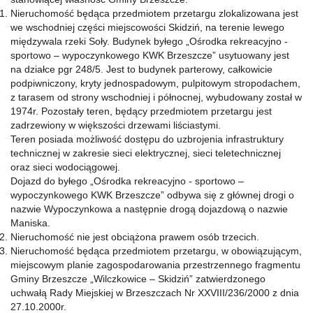
Nieruchomość będąca przedmiotem przetargu zlokalizowana jest
we wschodniej części miejscowości Skidziń, na terenie lewego
międzywala rzeki Soły. Budynek byłego „Ośrodka rekreacyjno -
sportowo – wypoczynkowego KWK Brzeszcze” usytuowany jest
na działce pgr 248/5. Jest to budynek parterowy, całkowicie
podpiwniczony, kryty jednospadowym, pulpitowym stropodachem,
z tarasem od strony wschodniej i północnej, wybudowany został w
1974r. Pozostały teren, będący przedmiotem przetargu jest
zadrzewiony w większości drzewami liściastymi.
Teren posiada możliwość dostępu do uzbrojenia infrastruktury
technicznej w zakresie sieci elektrycznej, sieci teletechnicznej
oraz sieci wodociągowej.
Dojazd do byłego „Ośrodka rekreacyjno - sportowo –
wypoczynkowego KWK Brzeszcze” odbywa się z głównej drogi o
nazwie Wypoczynkowa a następnie drogą dojazdową o nazwie
Maniska.
Nieruchomość nie jest obciążona prawem osób trzecich.
Nieruchomość będąca przedmiotem przetargu, w obowiązującym,
miejscowym planie zagospodarowania przestrzennego fragmentu
Gminy Brzeszcze „Wilczkowice – Skidziń” zatwierdzonego
uchwałą Rady Miejskiej w Brzeszczach Nr XXVIII/236/2000 z dnia
27.10.2000r.