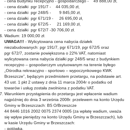
- cena budynku recepcyjno - gospodarczego - 49 888,00 zł,
- cena działki pgr 191/7 - 44 035,00 zł,
- cena działki pgr 248/5 - 9 845,00 zł,
- cena działki pgr 671/19 - 26 695,00 zł,
- cena działki pgr 672/5 - 21 169,00 zł,
- cena działki pgr 672/7 -30 706,00 zł.
Wadium: 19 000,00 zł.
UWAGA!!!
- Wylicytowana cena nabycia działek
niezabudowanych: pgr 191/7, pgr 671/19, pgr 672/5 oraz
pgr 672/7, zostanie powiększona o 22% VAT, natomiast
wylicytowana cena nabycia działki pgr 248/5 wraz z budynkiem
recepcyjno – gospodarczym usytuowanym na terenie byłego
„Ośrodka rekreacyjno - sportowo – wypoczynkowego KWK
Brzeszcze”, będącym przedmiotem przetargu, na podstawie art.
43 ust. 1 pkt 2 ustawy z dnia 11 marca 2004r o podatku od
towarów i usług została zwolniona z podatku VAT.
Warunkiem przystąpienia do przetargu jest wpłacenie wadium
najpóźniej do dnia 3 września 2008r. przelewem na konto Urzędu
Gminy w Brzeszczach: BS O/Brzeszcze
44 8446 1016 2002 0075 2374 0005 (za wpłatę wadium, uważa
się wpływ pieniędzy na konto Urzędu Gminy w Brzeszczach), lub
w kasie Urzędu Gminy w Brzeszczach:
- gotówką,