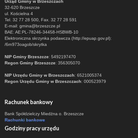
Urząd Gminy w Brzeszczach
32-620 Brzeszcze
ul. Kościelna 4
Tel. 32 77 28 500, Fax. 32 77 28 591
E-mail:
gmina@brzeszcze.pl
BAE: AE:PL-78246-34458-HSBWB-10
Elektroniczna skrzynka podawcza (http://epuap.gov.pl):
/6m973oagob/skrytka
NIP Gminy Brzeszcze
: 5492197470
Regon Gminy Brzeszcze
: 356305070
NIP Urzędu Gminy w Brzeszczach
: 6521005374
Regon Urzędu Gminy w Brzeszczach
: 000523979
Rachunek bankowy
Bank Spółdzielczy Miedźna o. Brzeszcze
Rachunki bankowe
Godziny pracy urzędu