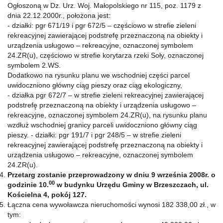
Ogłoszoną w Dz. Urz. Woj. Małopolskiego nr 115, poz. 1179 z
dnia 22.12.2000r., położona jest:
- działki: pgr 671/19 i pgr 672/5 – częściowo w strefie zieleni
rekreacyjnej zawierającej podstrefę przeznaczoną na obiekty i
urządzenia usługowo – rekreacyjne, oznaczonej symbolem
24.ZR(u), częściowo w strefie korytarza rzeki Soły, oznaczonej
symbolem 2.WS.
Dodatkowo na rysunku planu we wschodniej części parcel
uwidoczniono główny ciąg pieszy oraz ciąg ekologiczny,
- działka pgr 672/7 – w strefie zieleni rekreacyjnej zawierającej
podstrefę przeznaczoną na obiekty i urządzenia usługowo –
rekreacyjne, oznaczonej symbolem 24.ZR(u), na rysunku planu
wzdłuż wschodniej granicy parceli uwidoczniono główny ciąg
pieszy. - działki: pgr 191/7 i pgr 248/5 – w strefie zieleni
rekreacyjnej zawierającej podstrefę przeznaczoną na obiekty i
urządzenia usługowo – rekreacyjne, oznaczonej symbolem
24.ZR(u).
Przetarg zostanie przeprowadzony w dniu 9 września 2008r. o
00
godzinie 10.
w budynku Urzędu Gminy w Brzeszczach, ul.
Kościelna 4, pokój 127.
Łączna cena wywoławcza nieruchomości wynosi 182 338,00 zł., w
tym: