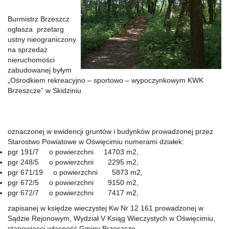
Burmistrz Brzeszcz
ogłasza przetarg
ustny nieograniczony
na sprzedaż
nieruchomości
zabudowanej byłym
„Ośrodkiem rekreacyjno – sportowo – wypoczynkowym KWK
Brzeszcze” w Skidziniu
oznaczonej w ewidencji gruntów i budynków prowadzonej przez
Starostwo Powiatowe w Oświęcimiu numerami działek:
pgr 191/7 o powierzchni 14703 m2,
pgr 248/5 o powierzchni 2295 m2,
pgr 671/19 o powierzchni 5873 m2,
pgr 672/5 o powierzchni 9150 m2,
pgr 672/7 o powierzchni 7417 m2,
zapisanej w księdze wieczystej Kw Nr 12 161 prowadzonej w
Sądzie Rejonowym, Wydział V Ksiąg Wieczystych w Oświęcimiu,
stanowiącej własność Gminy Brzeszcze.