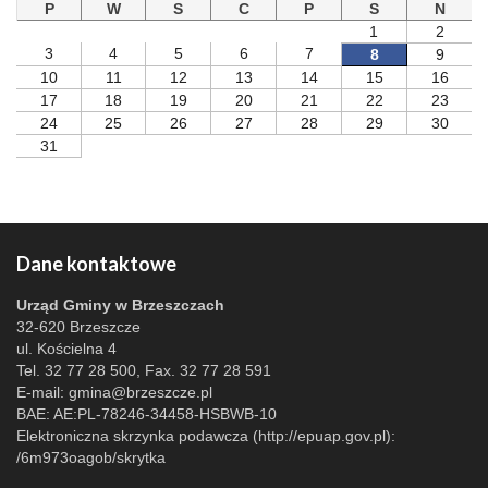
P
W
S
C
P
S
N
1
2
3
4
5
6
7
8
9
10
11
12
13
14
15
16
17
18
19
20
21
22
23
24
25
26
27
28
29
30
31
Dane kontaktowe
Urząd Gminy w Brzeszczach
32-620 Brzeszcze
ul. Kościelna 4
Tel. 32 77 28 500, Fax. 32 77 28 591
E-mail:
gmina@brzeszcze.pl
BAE: AE:PL-78246-34458-HSBWB-10
Elektroniczna skrzynka podawcza (http://epuap.gov.pl):
/6m973oagob/skrytka