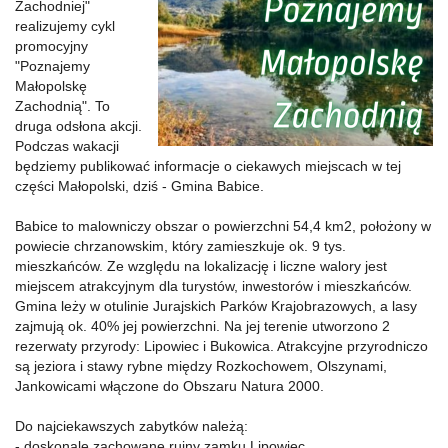
Zachodniej"
realizujemy cykl
promocyjny
"Poznajemy
Małopolskę
Zachodnią". To
druga odsłona akcji.
Podczas wakacji
będziemy
publikować
informacje o ciekawych miejscach w tej
części Małopolski, dziś - Gmina Babice.
Babice to malowniczy obszar o powierzchni 54,4 km2, położony w
powiecie chrzanowskim, który zamieszkuje ok. 9 tys.
mieszkańców. Ze względu na lokalizację i liczne walory jest
miejscem atrakcyjnym dla turystów, inwestorów i mieszkańców.
Gmina leży w otulinie Jurajskich Parków Krajobrazowych, a lasy
zajmują ok. 40% jej powierzchni. Na jej terenie utworzono 2
rezerwaty przyrody: Lipowiec i Bukowica. Atrakcyjne przyrodniczo
są jeziora i stawy rybne między Rozkochowem, Olszynami,
Jankowicami włączone do Obszaru Natura 2000.
Do najciekawszych zabytków należą:
- doskonale zachowane ruiny zamku Lipowiec,