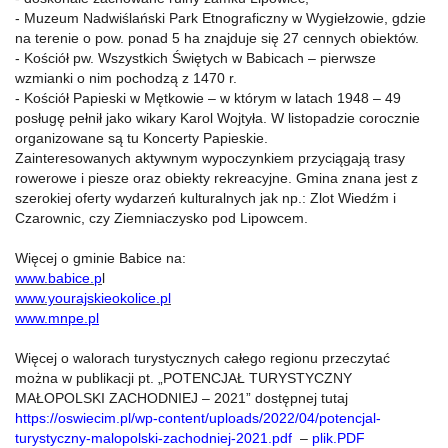
- Muzeum Nadwiślański Park Etnograficzny w Wygiełzowie, gdzie
na terenie o pow. ponad 5 ha znajduje się 27 cennych obiektów.
- Kościół pw. Wszystkich Świętych w Babicach – pierwsze
wzmianki o nim pochodzą z 1470 r.
- Kościół Papieski w Mętkowie – w którym w latach 1948 – 49
posługę pełnił jako wikary Karol Wojtyła. W listopadzie corocznie
organizowane są tu Koncerty Papieskie.
Zainteresowanych aktywnym wypoczynkiem przyciągają trasy
rowerowe i piesze oraz obiekty rekreacyjne. Gmina znana jest z
szerokiej oferty wydarzeń kulturalnych jak np.: Zlot Wiedźm i
Czarownic, czy Ziemniaczysko pod Lipowcem.
Więcej o gminie Babice na:
www.babice.p
l
www.yourajskieokolice.pl
www.mnpe.pl
Więcej o walorach turystycznych całego regionu przeczytać
można w publikacji pt. „POTENCJAŁ TURYSTYCZNY
MAŁOPOLSKI ZACHODNIEJ – 2021” dostępnej tutaj
https://oswiecim.pl/wp-content/uploads/2022/04/potencjal-
turystyczny-malopolski-zachodniej-2021.pdf
–
plik.PDF