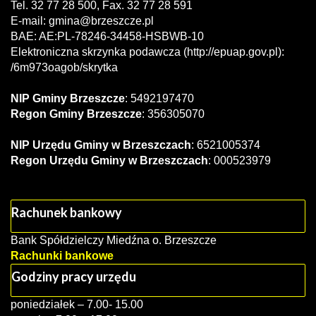
Tel. 32 77 28 500, Fax. 32 77 28 591
E-mail:
gmina@brzeszcze.pl
BAE: AE:PL-78246-34458-HSBWB-10
Elektroniczna skrzynka podawcza (http://epuap.gov.pl):
/6m973oagob/skrytka
NIP Gminy Brzeszcze
: 5492197470
Regon Gminy Brzeszcze
: 356305070
NIP Urzędu Gminy w Brzeszczach
: 6521005374
Regon Urzędu Gminy w Brzeszczach
: 000523979
Rachunek bankowy
Bank Spółdzielczy Miedźna o. Brzeszcze
Rachunki bankowe
Godziny pracy urzędu
poniedziałek – 7.00- 15.00