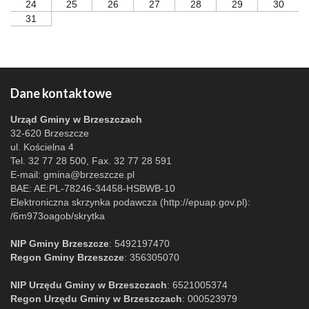
24
25
26
27
28
29
30
31
Dane kontaktowe
Urząd Gminy w Brzeszczach
32-620 Brzeszcze
ul. Kościelna 4
Tel. 32 77 28 500, Fax. 32 77 28 591
E-mail:
gmina@brzeszcze.pl
BAE: AE:PL-78246-34458-HSBWB-10
Elektroniczna skrzynka podawcza (http://epuap.gov.pl):
/6m973oagob/skrytka
NIP Gminy Brzeszcze
: 5492197470
Regon Gminy Brzeszcze
: 356305070
NIP Urzędu Gminy w Brzeszczach
: 6521005374
Regon Urzędu Gminy w Brzeszczach
: 000523979