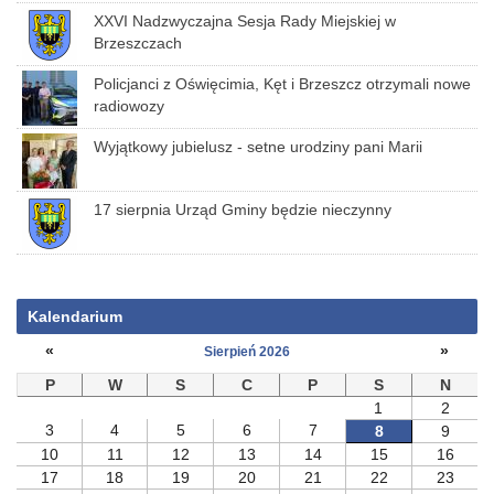
XXVI Nadzwyczajna Sesja Rady Miejskiej w
Brzeszczach
Policjanci z Oświęcimia, Kęt i Brzeszcz otrzymali nowe
radiowozy
Wyjątkowy jubielusz - setne urodziny pani Marii
17 sierpnia Urząd Gminy będzie nieczynny
Kalendarium
«
»
Sierpień 2026
P
W
S
C
P
S
N
1
2
3
4
5
6
7
8
9
10
11
12
13
14
15
16
17
18
19
20
21
22
23