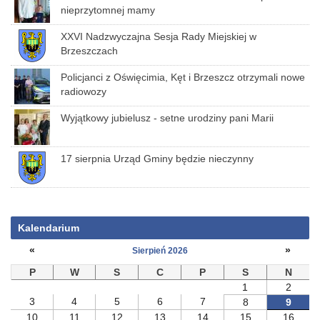
nieprzytomnej mamy
XXVI Nadzwyczajna Sesja Rady Miejskiej w
Brzeszczach
Policjanci z Oświęcimia, Kęt i Brzeszcz otrzymali nowe
radiowozy
Wyjątkowy jubielusz - setne urodziny pani Marii
17 sierpnia Urząd Gminy będzie nieczynny
Kalendarium
«
»
Sierpień 2026
P
W
S
C
P
S
N
1
2
3
4
5
6
7
8
9
10
11
12
13
14
15
16