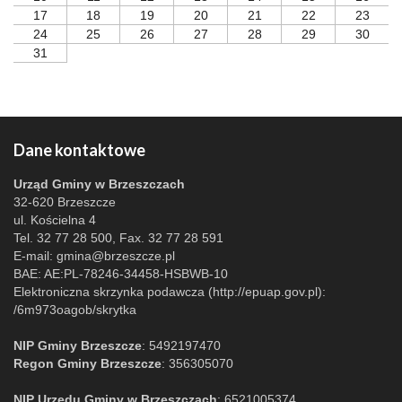
17
18
19
20
21
22
23
24
25
26
27
28
29
30
31
Dane kontaktowe
Urząd Gminy w Brzeszczach
32-620 Brzeszcze
ul. Kościelna 4
Tel. 32 77 28 500, Fax. 32 77 28 591
E-mail:
gmina@brzeszcze.pl
BAE: AE:PL-78246-34458-HSBWB-10
Elektroniczna skrzynka podawcza (http://epuap.gov.pl):
/6m973oagob/skrytka
NIP Gminy Brzeszcze
: 5492197470
Regon Gminy Brzeszcze
: 356305070
NIP Urzędu Gminy w Brzeszczach
: 6521005374