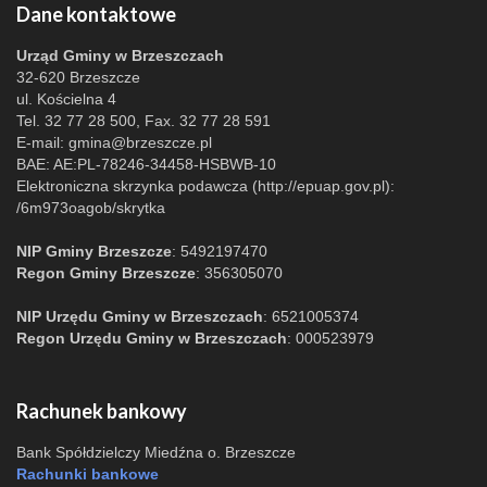
Dane kontaktowe
Urząd Gminy w Brzeszczach
32-620 Brzeszcze
ul. Kościelna 4
Tel. 32 77 28 500, Fax. 32 77 28 591
E-mail:
gmina@brzeszcze.pl
BAE: AE:PL-78246-34458-HSBWB-10
Elektroniczna skrzynka podawcza (http://epuap.gov.pl):
/6m973oagob/skrytka
NIP Gminy Brzeszcze
: 5492197470
Regon Gminy Brzeszcze
: 356305070
NIP Urzędu Gminy w Brzeszczach
: 6521005374
Regon Urzędu Gminy w Brzeszczach
: 000523979
Rachunek bankowy
Bank Spółdzielczy Miedźna o. Brzeszcze
Rachunki bankowe