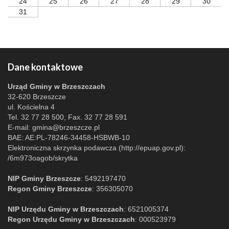
24
25
26
27
28
29
30
31
Dane kontaktowe
Urząd Gminy w Brzeszczach
32-620 Brzeszcze
ul. Kościelna 4
Tel. 32 77 28 500, Fax. 32 77 28 591
E-mail:
gmina@brzeszcze.pl
BAE: AE:PL-78246-34458-HSBWB-10
Elektroniczna skrzynka podawcza (http://epuap.gov.pl):
/6m973oagob/skrytka
NIP Gminy Brzeszcze
: 5492197470
Regon Gminy Brzeszcze
: 356305070
NIP Urzędu Gminy w Brzeszczach
: 6521005374
Regon Urzędu Gminy w Brzeszczach
: 000523979