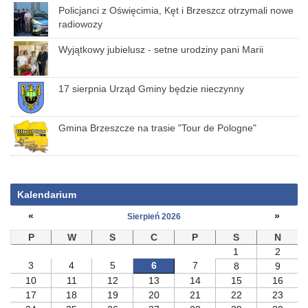
Policjanci z Oświęcimia, Kęt i Brzeszcz otrzymali nowe
radiowozy
Wyjątkowy jubielusz - setne urodziny pani Marii
17 sierpnia Urząd Gminy będzie nieczynny
Gmina Brzeszcze na trasie "Tour de Pologne"
Kalendarium
«
»
Sierpień 2026
P
W
S
C
P
S
N
1
2
3
4
5
6
7
8
9
10
11
12
13
14
15
16
17
18
19
20
21
22
23