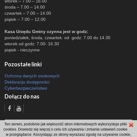
wtorek – 7.00 – 16.00
środa – 7.00 – 14.00
czwartek – 7.00 – 14.00
piątek – 7.00 – 12.00
Kasa Urzędu Gminy czynna jest w godz:
poniedziałek, środa, czwartek: od godz: 7.00 do 14.30
wtorek od godz: 7.00- 16.30
piątek - nieczynne
Pozostałe linki
Ochrona danych osobowych
Deklaracja dostępności
Cyberbezpieczeństwo
Dołącz do nas
Odsłon: 2149 | |
Polityka bezpieczeństwa i polityka cookies
|
Redakcja
|
2007
Ten serwis, podobnie jak większość stron internetowych wykorzystuje pliki
- 2026 © Gmina Brzeszcze
cookies. Dowiedz się więcej o celu ich używania i zmianie ustawień cookie
projekt: Wdesk
w przeglądarce. Korzystając ze strony wyrażasz zgodę na używanie cookie,