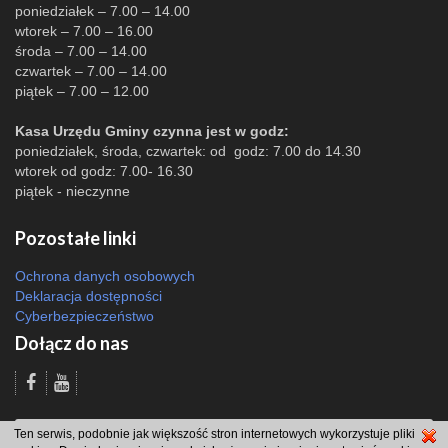
poniedziałek – 7.00 – 14.00
wtorek – 7.00 – 16.00
środa – 7.00 – 14.00
czwartek – 7.00 – 14.00
piątek – 7.00 – 12.00
Kasa Urzędu Gminy czynna jest w godz:
poniedziałek, środa, czwartek: od godz: 7.00 do 14.30
wtorek od godz: 7.00- 16.30
piątek - nieczynne
Pozostałe linki
Ochrona danych osobowych
Deklaracja dostępności
Cyberbezpieczeństwo
Dołącz do nas
Odsłon: 23035 | |
Polityka bezpieczeństwa i polityka cookies
|
Redakcja
|
Ten serwis, podobnie jak większość stron internetowych wykorzystuje pliki
2007 - 2026 © Gmina Brzeszcze