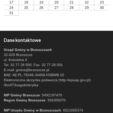
17
18
19
20
21
22
23
24
25
26
27
28
29
30
31
Dane kontaktowe
Urząd Gminy w Brzeszczach
32-620 Brzeszcze
ul. Kościelna 4
Tel. 32 77 28 500, Fax. 32 77 28 591
E-mail:
gmina@brzeszcze.pl
BAE: AE:PL-78246-34458-HSBWB-10
Elektroniczna skrzynka podawcza (http://epuap.gov.pl):
/6m973oagob/skrytka
NIP Gminy Brzeszcze
: 5492197470
Regon Gminy Brzeszcze
: 356305070
NIP Urzędu Gminy w Brzeszczach
: 6521005374