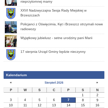
nieprzytomnej mamy
XXVI Nadzwyczajna Sesja Rady Miejskiej w
Brzeszczach
Policjanci z Oświęcimia, Kęt i Brzeszcz otrzymali nowe
radiowozy
Wyjątkowy jubielusz - setne urodziny pani Marii
17 sierpnia Urząd Gminy będzie nieczynny
Kalendarium
«
»
Sierpień 2026
P
W
S
C
P
S
N
1
2
3
4
5
6
7
8
9
10
11
12
13
14
15
16