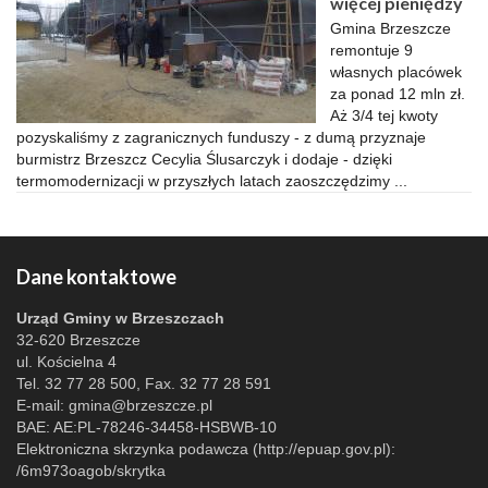
więcej pieniędzy
Gmina Brzeszcze
remontuje 9
własnych placówek
za ponad 12 mln zł.
Aż 3/4 tej kwoty
pozyskaliśmy z zagranicznych funduszy - z dumą przyznaje
burmistrz Brzeszcz Cecylia Ślusarczyk i dodaje - dzięki
termomodernizacji w przyszłych latach zaoszczędzimy ...
Dane kontaktowe
Urząd Gminy w Brzeszczach
32-620 Brzeszcze
ul. Kościelna 4
Tel. 32 77 28 500, Fax. 32 77 28 591
E-mail:
gmina@brzeszcze.pl
BAE: AE:PL-78246-34458-HSBWB-10
Elektroniczna skrzynka podawcza (http://epuap.gov.pl):
/6m973oagob/skrytka