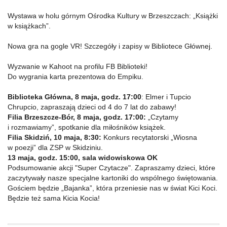
Wystawa w holu górnym Ośrodka Kultury w Brzeszczach: „Książki
w książkach”.
Nowa gra na gogle VR! Szczegóły i zapisy w Bibliotece Głównej.
Wyzwanie w Kahoot na profilu FB Biblioteki!
Do wygrania karta prezentowa do Empiku.
Biblioteka Główna, 8 maja, godz. 17:00
: Elmer i Tupcio
Chrupcio, zapraszają dzieci od 4 do 7 lat do zabawy!
Filia Brzeszcze-Bór, 8 maja, godz. 17:00:
„Czytamy
i rozmawiamy”, spotkanie dla miłośników książek.
Filia Skidziń, 10 maja, 8:30:
Konkurs recytatorski „Wiosna
w poezji” dla ZSP w Skidziniu.
13 maja, godz. 15:00, sala widowiskowa OK
Podsumowanie akcji "Super Czytacze". Zapraszamy dzieci, które
zaczytywały nasze specjalne kartoniki do wspólnego świętowania.
Gościem będzie „Bajanka”, która przeniesie nas w świat Kici Koci.
Będzie też sama Kicia Kocia!