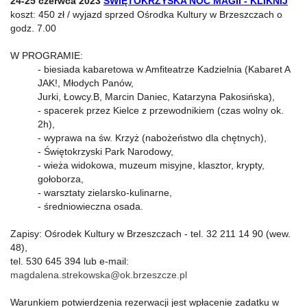
24-25 czerwca 2023
ŚWIĘTOKRZYSKA NOC MAGII - KLIKNIJ
koszt: 450 zł / wyjazd sprzed Ośrodka Kultury w Brzeszczach o
godz. 7.00
W PROGRAMIE:
- biesiada kabaretowa w Amfiteatrze Kadzielnia (Kabaret A
JAK!, Młodych Panów,
Jurki, Łowcy.B, Marcin Daniec, Katarzyna Pakosińska),
- spacerek przez Kielce z przewodnikiem (czas wolny ok.
2h),
- wyprawa na św. Krzyż (nabożeństwo dla chętnych),
- Świętokrzyski Park Narodowy,
- wieża widokowa, muzeum misyjne, klasztor, krypty,
gołoborza,
- warsztaty zielarsko-kulinarne,
- średniowieczna osada.
Zapisy: Ośrodek Kultury w Brzeszczach - tel. 32 211 14 90 (wew.
48),
tel. 530 645 394 lub e-mail:
magdalena.strekowska@ok.brzeszcze.pl
Warunkiem potwierdzenia rezerwacji jest wpłacenie zadatku w