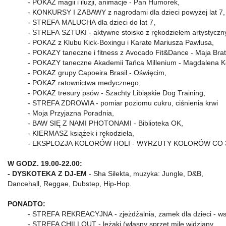
- POKAZ magii i iluzji, animacje - Pan Humorek,
- KONKURSY I ZABAWY z nagrodami dla dzieci powyżej lat 7,
- STREFA MALUCHA dla dzieci do lat 7,
- STREFA SZTUKI - aktywne stoisko z rękodziełem artystyczn
- POKAZ z Klubu Kick-Boxingu i Karate Mariusza Pawlusa,
- POKAZY taneczne i fitness z Avocado Fit&Dance - Maja Brat
- POKAZY taneczne Akademii Tańca Millenium - Magdalena K
- POKAZ grupy Capoeira Brasil - Oświęcim,
- POKAZ ratownictwa medycznego,
- POKAZ tresury psów - Szachty Libiąskie Dog Training,
- STREFA ZDROWIA - pomiar poziomu cukru, ciśnienia krwi
- Moja Przyjazna Poradnia,
- BAW SIĘ Z NAMI PHOTONAMI - Biblioteka OK,
- KIERMASZ książek i rękodzieła,
- EKSPLOZJA KOLORÓW HOLI - WYRZUTY KOLORÓW CO 3
W GODZ. 19.00-22.00:
- DYSKOTEKA Z DJ-EM
- Sha Silekta, muzyka: Jungle, D&B,
Dancehall, Reggae, Dubstep, Hip-Hop.
PONADTO:
- STREFA REKREACYJNA - zjeżdżalnia, zamek dla dzieci - ws
- STREFA CHILLOUT - leżaki (własny sprzęt mile widziany,