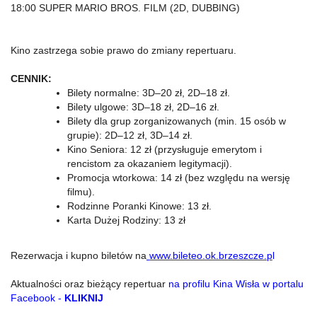
18:00 SUPER MARIO BROS. FILM (2D, DUBBING)
Kino zastrzega sobie prawo do zmiany repertuaru.
CENNIK:
Bilety normalne: 3D–20 zł, 2D–18 zł.
Bilety ulgowe: 3D–18 zł, 2D–16 zł.
Bilety dla grup zorganizowanych (min. 15 osób w
grupie): 2D–12 zł, 3D–14 zł.
Kino Seniora: 12 zł (przysługuje emerytom i
rencistom za okazaniem legitymacji).
Promocja wtorkowa: 14 zł (bez względu na wersję
filmu).
Rodzinne Poranki Kinowe: 13 zł.
Karta Dużej Rodziny: 13 zł
Rezerwacja i kupno biletów na
www.bileteo.ok.brzeszcze.p
l
Aktualności oraz bieżący repertuar
na profilu Kina Wisła w portalu
Facebook -
KLIKNIJ