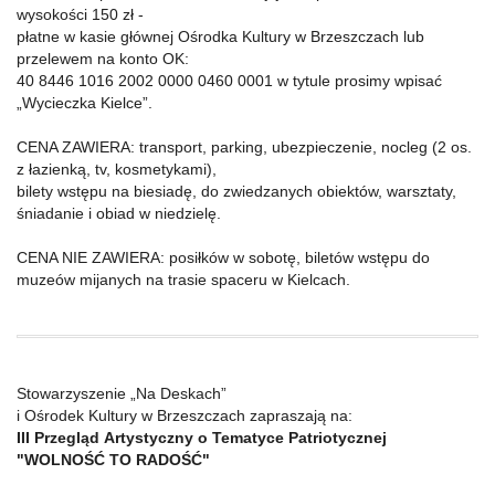
wysokości 150 zł -
płatne w kasie głównej Ośrodka Kultury w Brzeszczach lub
przelewem na konto OK:
40 8446 1016 2002 0000 0460 0001 w tytule prosimy wpisać
„Wycieczka Kielce”.
CENA ZAWIERA: transport, parking, ubezpieczenie, nocleg (2 os.
z łazienką, tv, kosmetykami),
bilety wstępu na biesiadę, do zwiedzanych obiektów, warsztaty,
śniadanie i obiad w niedzielę.
CENA NIE ZAWIERA: posiłków w sobotę, biletów wstępu do
muzeów mijanych na trasie spaceru w Kielcach.
Stowarzyszenie „Na Deskach”
i Ośrodek Kultury w Brzeszczach zapraszają na:
III Przegląd Artystyczny o Tematyce Patriotycznej
"
WOLNOŚĆ TO RADOŚĆ"