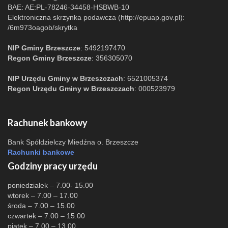
BAE: AE:PL-78246-34458-HSBWB-10
Elektroniczna skrzynka podawcza (http://epuap.gov.pl):
/6m973oagob/skrytka
NIP Gminy Brzeszcze
: 5492197470
Regon Gminy Brzeszcze
: 356305070
NIP Urzędu Gminy w Brzeszczach
: 6521005374
Regon Urzędu Gminy w Brzeszczach
: 000523979
Rachunek bankowy
Bank Spółdzielczy Miedźna o. Brzeszcze
Rachunki bankowe
Godziny pracy urzędu
poniedziałek – 7.00- 15.00
wtorek – 7.00 – 17.00
środa – 7.00 – 15.00
czwartek – 7.00 – 15.00
piątek – 7.00 – 13.00