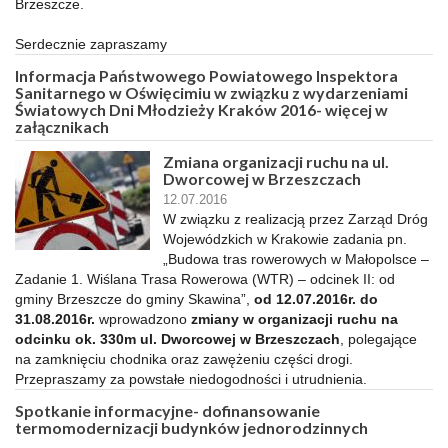
Brzeszcze.
Serdecznie zapraszamy
Informacja Państwowego Powiatowego Inspektora
Sanitarnego w Oświęcimiu w związku z wydarzeniami
Światowych Dni Młodzieży Kraków 2016- więcej w
załącznikach
Zmiana organizacji ruchu na ul.
Dworcowej w Brzeszczach
12.07.2016
W związku z realizacją przez Zarząd Dróg
Wojewódzkich w Krakowie zadania pn.
„Budowa tras rowerowych w Małopolsce –
Zadanie 1. Wiślana Trasa Rowerowa (WTR) – odcinek II: od
gminy Brzeszcze do gminy Skawina”,
od 12.07.2016r. do
31.08.2016r.
wprowadzono
zmiany w organizacji ruchu na
odcinku ok. 330m ul. Dworcowej w Brzeszczach
, polegające
na zamknięciu chodnika oraz zawężeniu części drogi.
Przepraszamy za powstałe niedogodności i utrudnienia.
Spotkanie informacyjne- dofinansowanie
termomodernizacji budynków jednorodzinnych