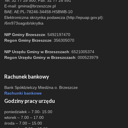
Tel. 32 77 28 500, Fax. 32 77 28 591
E-mail:
gmina@brzeszcze.pl
BAE: AE:PL-78246-34458-HSBWB-10
Elektroniczna skrzynka podawcza (http://epuap.gov.pl):
/6m973oagob/skrytka
NIP Gminy Brzeszcze
: 5492197470
Regon Gminy Brzeszcze
: 356305070
NIP Urzędu Gminy w Brzeszczach
: 6521005374
Regon Urzędu Gminy w Brzeszczach
: 000523979
Rachunek bankowy
Bank Spółdzielczy Miedźna o. Brzeszcze
Rachunki bankowe
Godziny pracy urzędu
poniedziałek – 7.00- 15.00
wtorek – 7.00 – 17.00
środa – 7.00 – 15.00