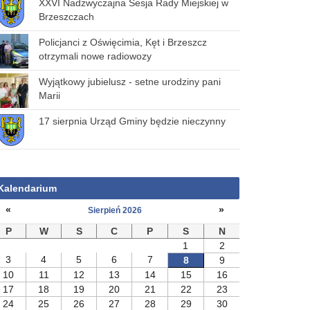
XXVI Nadzwyczajna Sesja Rady Miejskiej w
Brzeszczach
Policjanci z Oświęcimia, Kęt i Brzeszcz
otrzymali nowe radiowozy
Wyjątkowy jubielusz - setne urodziny pani
Marii
17 sierpnia Urząd Gminy będzie nieczynny
Kalendarium
«
»
Sierpień 2026
P
W
S
C
P
S
N
1
2
3
4
5
6
7
8
9
10
11
12
13
14
15
16
17
18
19
20
21
22
23
24
25
26
27
28
29
30