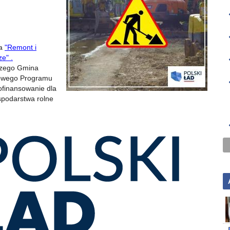
ia
"Remont i
e" .
 czego Gmina
ądowego Programu
dofinansowanie dla
spodarstwa rolne