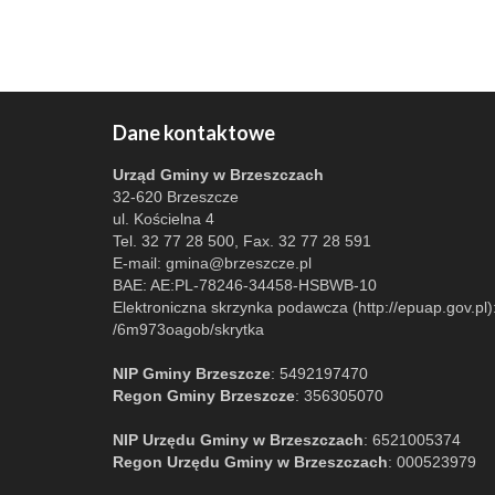
Dane kontaktowe
Urząd Gminy w Brzeszczach
32-620 Brzeszcze
ul. Kościelna 4
Tel. 32 77 28 500, Fax. 32 77 28 591
E-mail:
gmina@brzeszcze.pl
BAE: AE:PL-78246-34458-HSBWB-10
Elektroniczna skrzynka podawcza (http://epuap.gov.pl)
/6m973oagob/skrytka
NIP Gminy Brzeszcze
: 5492197470
Regon Gminy Brzeszcze
: 356305070
NIP Urzędu Gminy w Brzeszczach
: 6521005374
Regon Urzędu Gminy w Brzeszczach
: 000523979