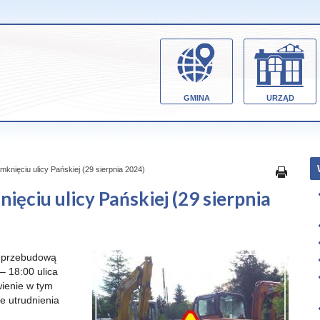
GMINA
URZĄD
nięciu ulicy Pańskiej (29 sierpnia 2024)
ciu ulicy Pańskiej (29 sierpnia
z przebudową
– 18:00 ulica
wienie w tym
 utrudnienia