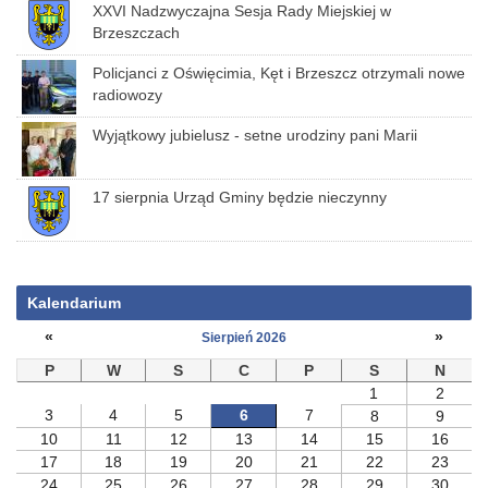
XXVI Nadzwyczajna Sesja Rady Miejskiej w
Brzeszczach
Policjanci z Oświęcimia, Kęt i Brzeszcz otrzymali nowe
radiowozy
Wyjątkowy jubielusz - setne urodziny pani Marii
17 sierpnia Urząd Gminy będzie nieczynny
Kalendarium
«
»
Sierpień 2026
P
W
S
C
P
S
N
1
2
3
4
5
6
7
8
9
10
11
12
13
14
15
16
17
18
19
20
21
22
23
24
25
26
27
28
29
30