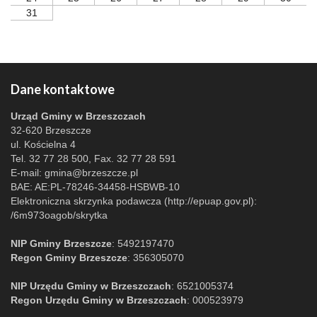
31
Dane kontaktowe
Urząd Gminy w Brzeszczach
32-620 Brzeszcze
ul. Kościelna 4
Tel. 32 77 28 500, Fax. 32 77 28 591
E-mail:
gmina@brzeszcze.pl
BAE: AE:PL-78246-34458-HSBWB-10
Elektroniczna skrzynka podawcza (http://epuap.gov.pl):
/6m973oagob/skrytka
NIP Gminy Brzeszcze
: 5492197470
Regon Gminy Brzeszcze
: 356305070
NIP Urzędu Gminy w Brzeszczach
: 6521005374
Regon Urzędu Gminy w Brzeszczach
: 000523979