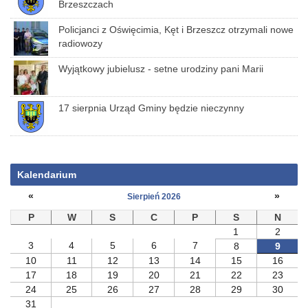
Brzeszczach
Policjanci z Oświęcimia, Kęt i Brzeszcz otrzymali nowe
radiowozy
Wyjątkowy jubielusz - setne urodziny pani Marii
17 sierpnia Urząd Gminy będzie nieczynny
Kalendarium
«
»
Sierpień 2026
P
W
S
C
P
S
N
1
2
3
4
5
6
7
8
9
10
11
12
13
14
15
16
17
18
19
20
21
22
23
24
25
26
27
28
29
30
31