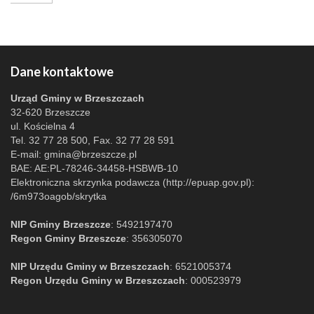
Dane kontaktowe
Urząd Gminy w Brzeszczach
32-620 Brzeszcze
ul. Kościelna 4
Tel. 32 77 28 500, Fax. 32 77 28 591
E-mail:
gmina@brzeszcze.pl
BAE: AE:PL-78246-34458-HSBWB-10
Elektroniczna skrzynka podawcza (http://epuap.gov.pl):
/6m973oagob/skrytka
NIP Gminy Brzeszcze
: 5492197470
Regon Gminy Brzeszcze
: 356305070
NIP Urzędu Gminy w Brzeszczach
: 6521005374
Regon Urzędu Gminy w Brzeszczach
: 000523979