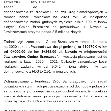
zatwierdził listy
zadań do
dofinansowania ze środków Funduszu Dróg Samorządowych w
ramach naboru wniosków na 2020 rok. W Małopolsce
dofinansowanie zadań gminnych wyniesie blisko 100 milionów
złotych. Gmina Brzeszcze na przebudowę ul. Nawsie w
Jawiszowicach otrzyma ponad 2,5 miliona złotych.
Zadanie zgłoszone przez Gminę Brzeszcze w ramach konkursu
na 2020 rok to
„Przebudowa drogi gminnej nr 510570K w km
od 0+000,00 do km 1+268,00 ul. Nawsie w miejscowości
Jawiszowice, Gmina Brzeszcze”
. Inwestycja planowana jest do
realizacji w latach 2020 – 2021. Całkowity szacunkowy koszt
realizacji zadania wynosi 5,042 miliona złotych, w tym
dofinansowanie z FDS to 2,51 miliona złotych.
Dofinansowanie z Funduszu Dróg Samorządowych dla zadań
powiatowych i gminnych jest uzależnione od dochodów jednostek
samorządu terytorialnego: im niższy dochód własny, tym większa
wartość dofinansowania, przy czym maksymalne dofinansowanie
może wynieść do 80% kosztów realizacji zadania.