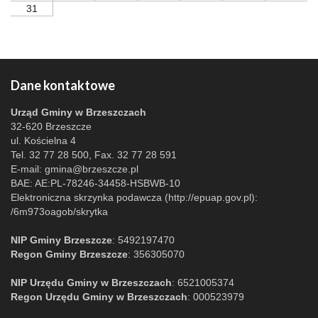
31
Dane kontaktowe
Urząd Gminy w Brzeszczach
32-620 Brzeszcze
ul. Kościelna 4
Tel. 32 77 28 500, Fax. 32 77 28 591
E-mail:
gmina@brzeszcze.pl
BAE: AE:PL-78246-34458-HSBWB-10
Elektroniczna skrzynka podawcza (http://epuap.gov.pl):
/6m973oagob/skrytka
NIP Gminy Brzeszcze
: 5492197470
Regon Gminy Brzeszcze
: 356305070
NIP Urzędu Gminy w Brzeszczach
: 6521005374
Regon Urzędu Gminy w Brzeszczach
: 000523979