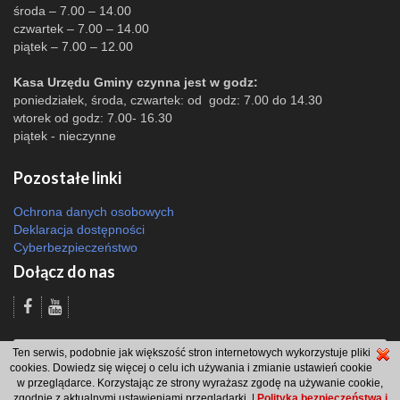
środa – 7.00 – 14.00
czwartek – 7.00 – 14.00
piątek – 7.00 – 12.00
Kasa Urzędu Gminy czynna jest w godz:
poniedziałek, środa, czwartek: od godz: 7.00 do 14.30
wtorek od godz: 7.00- 16.30
piątek - nieczynne
Pozostałe linki
Ochrona danych osobowych
Deklaracja dostępności
Cyberbezpieczeństwo
Dołącz do nas
Odsłon: 3420 | |
Polityka bezpieczeństwa i polityka cookies
|
Redakcja
|
2007
Ten serwis, podobnie jak większość stron internetowych wykorzystuje pliki
- 2026 © Gmina Brzeszcze
cookies. Dowiedz się więcej o celu ich używania i zmianie ustawień cookie
projekt: Wdesk
w przeglądarce. Korzystając ze strony wyrażasz zgodę na używanie cookie,
zgodnie z aktualnymi ustawieniami przeglądarki. |
Polityka bezpieczeństwa i