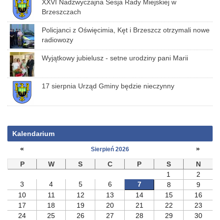
XXVI Nadzwyczajna Sesja Rady Miejskiej w
Brzeszczach
Policjanci z Oświęcimia, Kęt i Brzeszcz otrzymali nowe
radiowozy
Wyjątkowy jubielusz - setne urodziny pani Marii
17 sierpnia Urząd Gminy będzie nieczynny
Kalendarium
«
»
Sierpień 2026
P
W
S
C
P
S
N
1
2
3
4
5
6
7
8
9
10
11
12
13
14
15
16
17
18
19
20
21
22
23
24
25
26
27
28
29
30