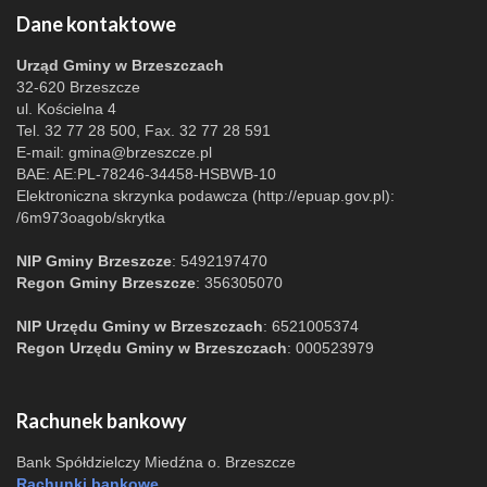
Dane kontaktowe
Urząd Gminy w Brzeszczach
32-620 Brzeszcze
ul. Kościelna 4
Tel. 32 77 28 500, Fax. 32 77 28 591
E-mail:
gmina@brzeszcze.pl
BAE: AE:PL-78246-34458-HSBWB-10
Elektroniczna skrzynka podawcza (http://epuap.gov.pl):
/6m973oagob/skrytka
NIP Gminy Brzeszcze
: 5492197470
Regon Gminy Brzeszcze
: 356305070
NIP Urzędu Gminy w Brzeszczach
: 6521005374
Regon Urzędu Gminy w Brzeszczach
: 000523979
Rachunek bankowy
Bank Spółdzielczy Miedźna o. Brzeszcze
Rachunki bankowe