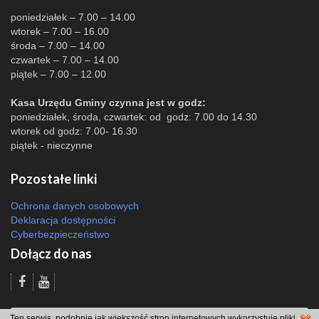
poniedziałek – 7.00 – 14.00
wtorek – 7.00 – 16.00
środa – 7.00 – 14.00
czwartek – 7.00 – 14.00
piątek – 7.00 – 12.00
Kasa Urzędu Gminy czynna jest w godz:
poniedziałek, środa, czwartek: od godz: 7.00 do 14.30
wtorek od godz: 7.00- 16.30
piątek - nieczynne
Pozostałe linki
Ochrona danych osobowych
Deklaracja dostępności
Cyberbezpieczeństwo
Dołącz do nas
Odsłon: 45846 | |
Polityka bezpieczeństwa i polityka cookies
|
Redakcja
|
Ten serwis, podobnie jak większość stron internetowych wykorzystuje pliki