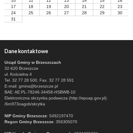
10
11
12
13
14
15
16
17
18
19
20
21
22
23
24
25
26
27
28
29
30
31
Dane kontaktowe
Urząd Gminy w Brzeszczach
32-620 Brzeszcze
ul. Kościelna 4
Tel. 32 77 28 500, Fax. 32 77 28 591
E-mail:
gmina@brzeszcze.pl
BAE: AE:PL-78246-34458-HSBWB-10
Elektroniczna skrzynka podawcza (http://epuap.gov.pl):
/6m973oagob/skrytka
NIP Gminy Brzeszcze
: 5492197470
Regon Gminy Brzeszcze
: 356305070