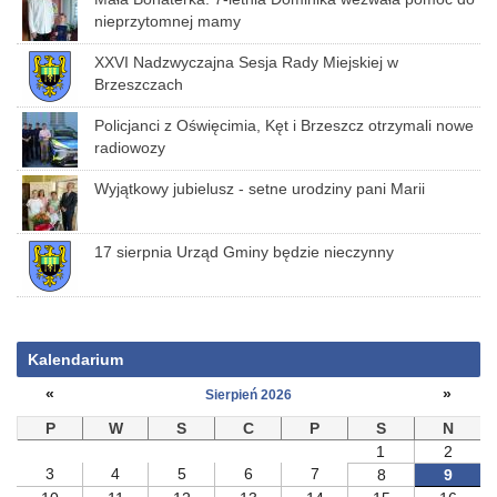
nieprzytomnej mamy
XXVI Nadzwyczajna Sesja Rady Miejskiej w
Brzeszczach
Policjanci z Oświęcimia, Kęt i Brzeszcz otrzymali nowe
radiowozy
Wyjątkowy jubielusz - setne urodziny pani Marii
17 sierpnia Urząd Gminy będzie nieczynny
Kalendarium
«
»
Sierpień 2026
P
W
S
C
P
S
N
1
2
3
4
5
6
7
8
9