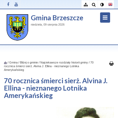
Gmina Brzeszcze
niedziela, 09 sierpnia 2026
/
Gmina
/
Bliżej o gminie
/
Najciekawsze rozdziały historii gminy
/
70
rocznica śmierci sierż. Alvina J. Ellina - nieznanego Lotnika
Amerykańskieg
70 rocznica śmierci sierż. Alvina J.
Ellina - nieznanego Lotnika
Amerykańskieg