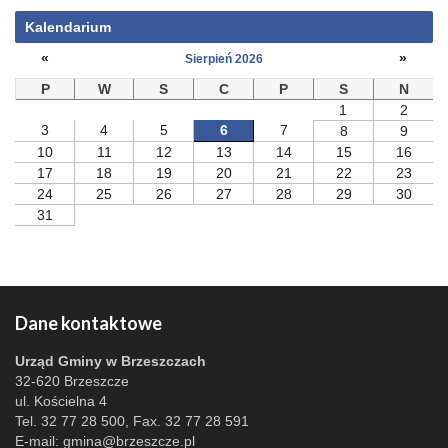
Kalendarium
«
»
Sierpień 2026
P
W
S
C
P
S
N
1
2
3
4
5
6
7
8
9
10
11
12
13
14
15
16
17
18
19
20
21
22
23
24
25
26
27
28
29
30
31
Dane kontaktowe
Urząd Gminy w Brzeszczach
32-620 Brzeszcze
ul. Kościelna 4
Tel. 32 77 28 500, Fax. 32 77 28 591
E-mail:
gmina@brzeszcze.pl