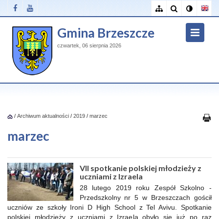
Gmina Brzeszcze
czwartek, 06 sierpnia 2026
/
Archiwum aktualności
/
2019
/
marzec
marzec
VII spotkanie polskiej młodzieży z
uczniami z Izraela
28 lutego 2019 roku Zespół Szkolno -
Przedszkolny nr 5 w Brzeszczach gościł
uczniów ze szkoły Ironi D High School z Tel Avivu. Spotkanie
polskiej młodzieży z uczniami z Izraela obyło się już po raz