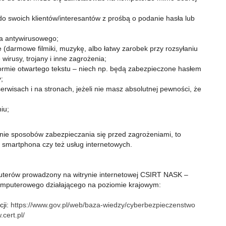
do swoich klientów/interesantów z prośbą o podanie hasła lub
ra antywirusowego;
e (darmowe filmiki, muzykę, albo łatwy zarobek przy rozsyłaniu
wirusy, trojany i inne zagrożenia;
ormie otwartego tekstu – niech np. będą zabezpieczone hasłem
;
wisach i na stronach, jeżeli nie masz absolutnej pewności, że
iu;
ie sposobów zabezpieczania się przed zagrożeniami, to
smartphona czy też usług internetowych.
terów prowadzony na witrynie internetowej CSIRT NASK –
mputerowego działającego na poziomie krajowym:
cji:
https://www.gov.pl/web/baza-wiedzy/cyberbezpieczenstwo
.cert.pl/