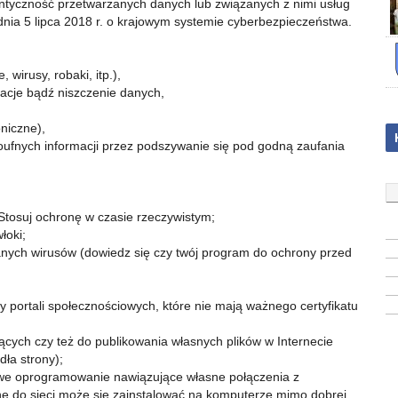
entyczność przetwarzanych danych lub związanych z nimi usług
 dnia 5 lipca 2018 r. o krajowym systemie cyberbezpieczeństwa.
wirusy, robaki, itp.),
kacje bądź niszczenie danych,
niczne),
 poufnych informacji przez podszywanie się pod godną zaufania
Stosuj ochronę w czasie rzeczywistym;
łoki;
nych wirusów (dowiedz się czy twój program do ochrony przed
zy portali społecznościowych, które nie mają ważnego certyfikatu
ych czy też do publikowania własnych plików w Internecie
dła strony);
liwe oprogramowanie nawiązujące własne połączenia z
ane do sieci może się zainstalować na komputerze mimo dobrej