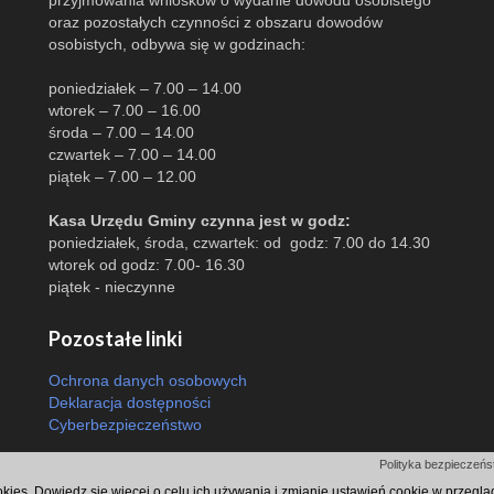
przyjmowania wniosków o wydanie dowodu osobistego
oraz pozostałych czynności z obszaru dowodów
osobistych, odbywa się w godzinach:
poniedziałek – 7.00 – 14.00
wtorek – 7.00 – 16.00
środa – 7.00 – 14.00
czwartek – 7.00 – 14.00
piątek – 7.00 – 12.00
Kasa Urzędu Gminy czynna jest w godz:
poniedziałek, środa, czwartek: od godz: 7.00 do 14.30
wtorek od godz: 7.00- 16.30
piątek - nieczynne
Pozostałe linki
Ochrona danych osobowych
Deklaracja dostępności
Cyberbezpieczeństwo
Odsłon: 4964 | |
Polityka bezpieczeńst
ookies. Dowiedz się więcej o celu ich używania i zmianie ustawień cookie w przegl