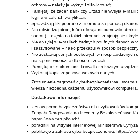
ochrony – należy je wykryć i zlikwidować;
Pamiętaj, że żaden bank czy Urząd nie wysyła e-maili 
loginu w celu ich weryfikacji;
Sprawdzaj pliki pobrane z Internetu za pomocą skane
Nie odwiedzaj stron, które oferują niesamowite atrakcj
spamu) – często na takich stronach znajdują się ukryte 
Nie wysyłaj w e-mailach żadnych poufnych danych w f
i zaszyfrowane – hasło przekazuj w sposób bezpieczny
Nie zostawiaj danych osobowych w niesprawdzonych ser
nie są one widoczne dla osób trzecich;
Pamiętaj o uruchomieniu firewalla na każdym urządzen
Wykonuj kopie zapasowe ważnych danych.
Zrozumienie zagrożeń cyberbezpieczeństwa i stosowan
wiedza niezbędna każdemu użytkownikowi komputera, 
Dodatkowe informacje:
zestaw porad bezpieczeństwa dla użytkowników kompu
Zespołu Reagowania na Incydenty Bezpieczeństwa Ko
https://www.cert.pl/ouch/
poradniki na witrynie internetowej Ministerstwa Cyfryza
publikacje z zakresu cyberbezpieczeństwa:
https://www