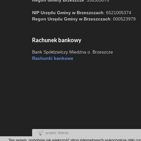
Regon Gminy Brzeszcze
: 356305070
NIP Urzędu Gminy w Brzeszczach
: 6521005374
Regon Urzędu Gminy w Brzeszczach
: 000523979
Rachunek bankowy
Bank Spółdzielczy Miedźna o. Brzeszcze
Rachunki bankowe
projekt: Wdesk
Ten serwis, podobnie jak większość stron internetowych wykorzystuje pliki c