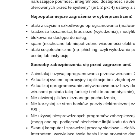
naruszające poufność, integralność, dostępność i aut
oferowanych przez te systemy” (art. 2 pkt 4) ustawy z
Najpopularniejsze zagrożenia w cyberprzestrzeni:
ataki z użyciem szkodliwego oprogramowania (malware, 
kradzieże tożsamości, kradzieże (wyłudzenia), modyfi
blokowanie dostępu do usług,
spam (niechciane lub niepotrzebne wiadomości elektro
ataki socjotechniczne (np. phishing, czyli wyłudzanie
osobę lub instytucję.
Sposoby zabezpieczenia się przed zagrożeniami:
Zainstaluj i używaj oprogramowania przeciw wirusom. 
Aktualizuj system operacyjny i aplikacje bez zbędnej zw
Aktualizuj oprogramowanie antywirusowe oraz bazy da
wirusami posiada taką funkcję i robi to automatycznie);
Nie otwieraj plików nieznanego pochodzenia;
Nie korzystaj ze stron banków, poczty elektronicznej c
SSL;
Nie używaj niesprawdzonych programów zabezpieczając
(mogą one np. podłączać niechciane linijki kodu do źró
Skanuj komputer i sprawdzaj procesy sieciowe – złoś
Internetem, wysyłające twoje hasła i inne prywatne d