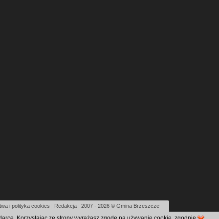
wa i polityka cookies
|
Redakcja
|
2007 - 2026 © Gmina Brzeszcze
ądarce. Korzystając ze strony wyrażasz zgodę na używanie cookie, zgodnie